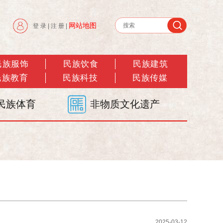
网站地图
登 录
|
注 册
|
民族服饰
民族饮食
民族建筑
民族教育
民族科技
民族传媒
民族体育
非物质文化遗产
2025-03-12