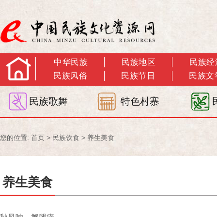
中华民族
民族地区
民族经
民族风俗
民族节日
民族文
民族歌舞
特色村寨
您的位置:
首页
>
民族饮食
>
养生美食
养生美食