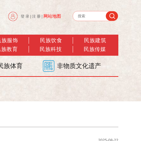
网站地图
登 录
|
注 册
|
民族服饰
民族饮食
民族建筑
民族教育
民族科技
民族传媒
民族体育
非物质文化遗产
2025-08-22