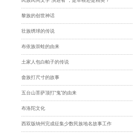
民族民间文学“演述者”，是草根还是精英？
黎族的创世神话
壮族绣球的传说
布依族崇蛙的由来
土家人包白帕子的传说
畲族打尺寸的故事
五台山菩萨顶打“鬼”的由来
布洛陀文化
西双版纳州完成征集少数民族地名故事工作